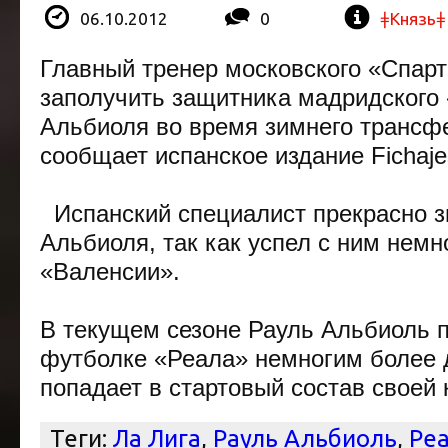
06.10.2012
0
ǂКнязьǂ
Главный тренер московского
«Спарт
заполучить защитника мадридского
Альбиоля
во время зимнего трансфе
сообщает испанское издание Fichaj
Испанский специалист прекрасно з
Альбиоля
, так как успел с ним немн
«Валенсии»
.
В текущем сезоне
Рауль Альбиоль
п
футболке
«Реала»
немногим более д
попадает в стартовый состав своей
Теги:
Ла Лига
,
Рауль Альбиоль
,
Ре