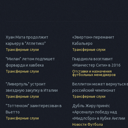
Хуан Мата продолжит
«Эвертон» переманит
карьеру в "Атлетико"
Кабальеро
Трансферные слухи
Трансферные слухи
"Милан" летом подпишет
Гвардиола возглавит
форварда и хавбека
«Манчестер Сити» в 2016
Трансферные слухи
Отставки и назначения
футбольных менеджеров
"Ливерпуль" устроит
Веллитон может вернуться 
звездную закупку в Италии
российский чемпионат
Трансферные слухи
Трансферные слухи
"Тоттенхэм" заинтересован в
Дубль Жиру принёс
Вьетто
«Арсеналу» победу над
«Мидлсбро» в Кубке Англии
Трансферные слухи
Новости Футбола