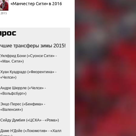
«Манчестер Сити» в 2016
.2015
прос
чшие трансферы зимы 2015!
Уилфрид Бони («Суонси Сити» -
«Ман. Сити»)
Хуан Куадрадо («Фиорентина» -
«Челси»)
Андре Шюррле («Челси» -
«Вольфсбург»)
Энцо Перес («Бенфика» -
«Валенсия»)
Сейду Думбия («ЦСКА» - «Рома»)
Даме Н'Дойе («Локомотив» - «Халл