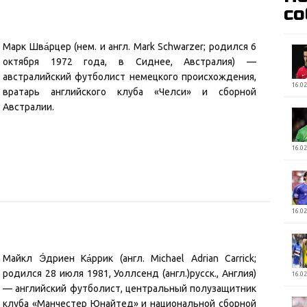
со
Марк Шва́рцер (нем. и англ. Mark Schwarzer; родился 6
октября 1972 года, в Сиднее, Австралия) —
австралийский футболист немецкого происхождения,
16.02
вратарь английского клуба «Челси» и сборной
Австралии.
16.02
16.02
Майкл Э́дриен Ка́ррик (англ. Michael Adrian Carrick;
родился 28 июля 1981, Уоллсенд (англ.)русск., Англия)
16.02
— английский футболист, центральный полузащитник
клуба «Манчестер Юнайтед» и национальной сборной