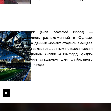
португальскую «Бенфику». Игровой номер — 10.
Завершил свою профессиональную карьеру 11 мая
2008 года в матче против «Витории», завершившемся
со счётом 3:0 в пользу «Бенфики». В настоящее время
(2013) является спортивным директором «Бенфики».
Стэ́мфорд Бридж (англ. Stamford Bridge) —
футбольный стадион, расположенный в Фулеме,
Лондон, Англия. На данный момент стадион вмещает
41 841 зрителей и является девятым по вместимости
футбольным стадионом Англии. «Стэмфорд Бридж»
является домашним стадионом для футбольного
клуба «Челси» с 1905 года.
»