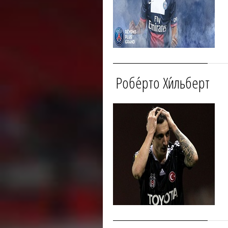
Робе́рто Хи́льберт