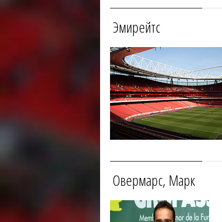
Эмирейтс
Овермарс, Марк