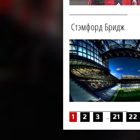
Стэмфорд Бридж
1
2
3
21
22
...