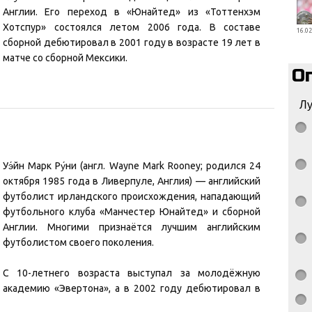
Англии. Его переход в «Юнайтед» из «Тоттенхэм
Хотспур» состоялся летом 2006 года. В составе
16.02
сборной дебютировал в 2001 году в возрасте 19 лет в
матче со сборной Мексики.
О
Лу
Уэ́йн Марк Ру́ни (англ. Wayne Mark Rooney; родился 24
октября 1985 года в Ливерпуле, Англия) — английский
футболист ирландского происхождения, нападающий
футбольного клуба «Манчестер Юнайтед» и сборной
Англии. Многими признаётся лучшим английским
футболистом своего поколения.
С 10-летнего возраста выступал за молодёжную
академию «Эвертона», а в 2002 году дебютировал в
основном составе «ирисок». Проведя два года в