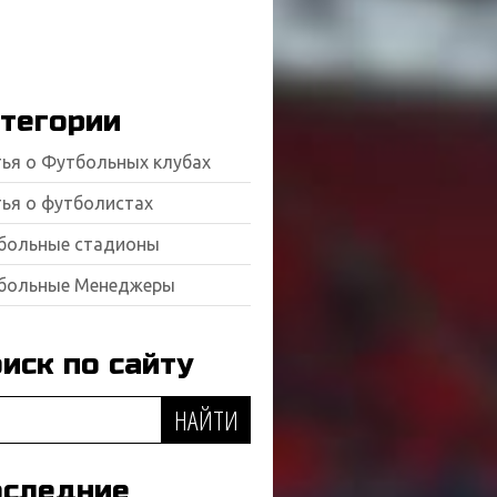
тегории
тья о Футбольных клубах
тья о футболистах
больные стадионы
больные Менеджеры
иск по сайту
следние