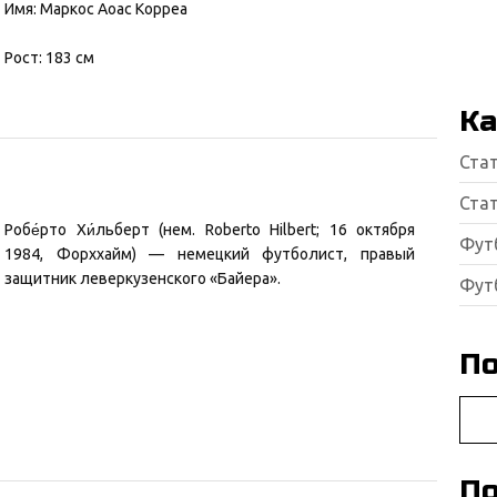
Имя: Маркос Аоас Корреа
Рост: 183 см
Амплуа: защитник
Ка
Клуб: «Пари Сен-Жермен», Франция
Ста
Ста
Дата рождения: 14 мая 1994 (19 лет)
Робе́рто Хи́льберт (нем. Roberto Hilbert; 16 октября
Фут
Трансферная стоимость: 30 000 000 евро
1984, Форххайм) — немецкий футболист, правый
защитник леверкузенского «Байера».
Фут
Футбольный прототип: Тьяго Силва
По
По