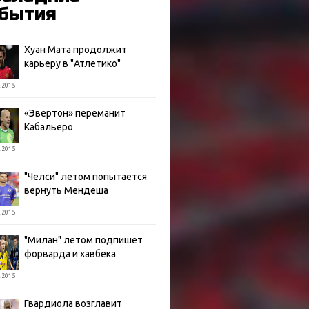
бытия
Хуан Мата продолжит
карьеру в "Атлетико"
.2015
«Эвертон» переманит
Кабальеро
.2015
"Челси" летом попытается
вернуть Мендеша
.2015
"Милан" летом подпишет
форварда и хавбека
.2015
Гвардиола возглавит