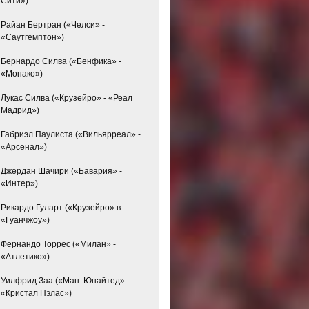
Сити»)
Райан Бертран («Челси» -
«Саутгемптон»)
Бернардо Силва («Бенфика» -
«Монако»)
Лукас Силва («Крузейро» - «Реал
Мадрид»)
Габриэл Паулиста («Вильярреал» -
«Арсенал»)
Джердан Шачири («Бавария» -
«Интер»)
Рикардо Гуларт («Крузейро» в
«Гуанчжоу»)
Фернандо Торрес («Милан» -
«Атлетико»)
Уилфрид Заа («Ман. Юнайтед» -
«Кристал Пэлас»)