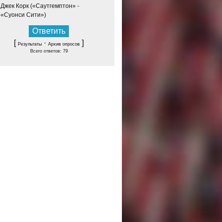
Джек Корк («Саутгемптон» -
«Суонси Сити»)
[
·
]
Результаты
Архив опросов
Всего ответов:
79