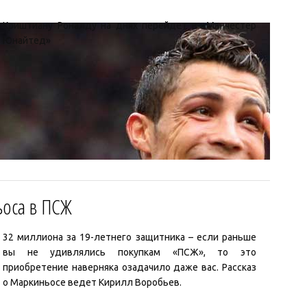
Криштиану Роналду на днях перейдет в «Манчестер
Юнайтед»
ьоса в ПСЖ
32 миллиона за 19-летнего защитника – если раньше
вы не удивлялись покупкам «ПСЖ», то это
приобретение наверняка озадачило даже вас. Рассказ
о Маркиньосе ведет Кирилл Воробьев.