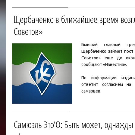
как команду возглав
специалист затеял ряд из
Щербаченко в ближайшее время возг
Советов»
Бывший главный тр
Щербаченко
займет пост 
Советов» еще до оконч
сообщают «Известия».
По информации издани
ответит согласием на 
самарцев.
Добавим, что
«Крылья Со
семь матчей занимают 
таблице.
Самюэль Это’О: Быть может, однажды