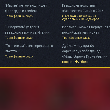
"Милан" летом подпишет
Гвардиола возглавит
форварда и хавбека
«Манчестер Сити» в 2016
Трансферные слухи
Отставки и назначения
футбольных менеджеров
"Ливерпуль" устроит
Веллитон может вернуться 
звездную закупку в Италии
российский чемпионат
Трансферные слухи
Трансферные слухи
"Тоттенхэм" заинтересован в
Дубль Жиру принёс
Вьетто
«Арсеналу» победу над
«Мидлсбро» в Кубке Англии
Трансферные слухи
Новости Футбола