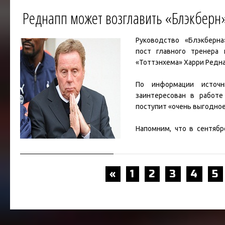
Реднапп может возглавить «Блэкберн
Руководство
«Блэкберна
пост главного тренера
«Тоттэнхема»
Харри Редн
По информации источн
заинтересован в работе
поступит «очень выгодно
Напомним, что в сентябр
«Блэкберна» был уволен
С
«
1
2
3
4
5