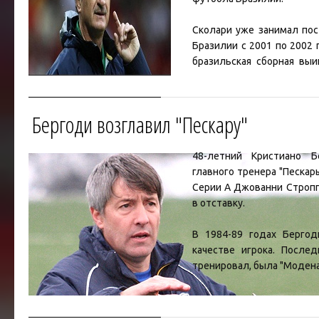
Сколари
уже занимал пос
Бразилии с 2001 по 2002 
бразильская сборная выи
года.
Напомним, что пост г
Бергоди возглавил "Пескару"
Бразилии стал вакантным п
пок
...
Читать дальше »
48-летний
Кристиано Б
главного тренера
"Пескар
Серии А
Джованни Строп
в отставку.
В 1984-89 годах
Бергод
качестве игрока. После
тренировал, была
"Моден