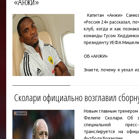
«Анжи»
Капитан
«Анжи»
Самю
«Россия 24» рассказал, п
клуб, когда и как позна
команды
Гусом Хиддинко
президенту УЕФА
Мишелю
ОБ «АНЖИ»
Знаете, почему я уехал и
Там я почти каждый год ч
усталость, я перестал 
удовольствие. Требовал
Сколари официально возглавил сборн
нов
...
Читать дальше »
Новым главным тренеро
Фелипе Сколари
. Об 
специальной пресс-
транслируется на офиц
футбола Бразилии.