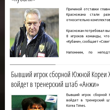
Причиной отставки глав
Красножана
стали разн
относительно комплектов
Красножан потребовал выс
8 игроков команды, что
«Кубани»,
сообщает «Совет
Напомним, по неподт
Красножан был отправл
акционеров краснодарског
Бывший игрок сборной Южной Кореи 
При этом генеральный 
Мкртчян не п
...
Читать дал
войдет в тренерский штаб «Анжи»
Бывший игрок сборной
войдет в тренерский 
Korea Times.