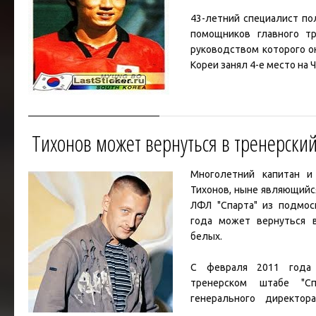
43-летний специалист по
помощников главного т
руководством которого о
Кореи занял 4-е место на 
Последним местом р
олимпийская сборная Южн
бронзовые медали на
Тихонов может вернуться в тренерски
Лондоне.
Добавим, что
...
Читать дал
Многолетний капитан и
Тихонов
, ныне являющийс
ЛФЛ "
Спарта
" из подмос
года может вернуться в
белых.
С февраля 2011 год
тренерском штабе "Сп
генерального директо
Однако ему пришлось поки