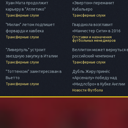
Хуан Мата продолжит
«Эвертон» переманит
карьеру в "Атлетико"
Кабальеро
Трансферные слухи
Трансферные слухи
"Милан" летом подпишет
Гвардиола возглавит
форварда и хавбека
«Манчестер Сити» в 2016
Трансферные слухи
Отставки и назначения
футбольных менеджеров
"Ливерпуль" устроит
Веллитон может вернуться 
звездную закупку в Италии
российский чемпионат
Трансферные слухи
Трансферные слухи
"Тоттенхэм" заинтересован в
Дубль Жиру принёс
Вьетто
«Арсеналу» победу над
«Мидлсбро» в Кубке Англии
Трансферные слухи
Новости Футбола