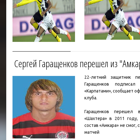
«Рубина» во «Фламенг
...
Чи
ПАОК
Сергей Гаращенков перешел из "Амка
22-летний защитник пе
Гаращенков подписал
«Карпатами», сообщает оф
клуба.
Гаращенков перешел 
«Динамо» в «Шэньси»
«Шахтера» в 2011 году,
состав «Амкара» не смог, 
матчей