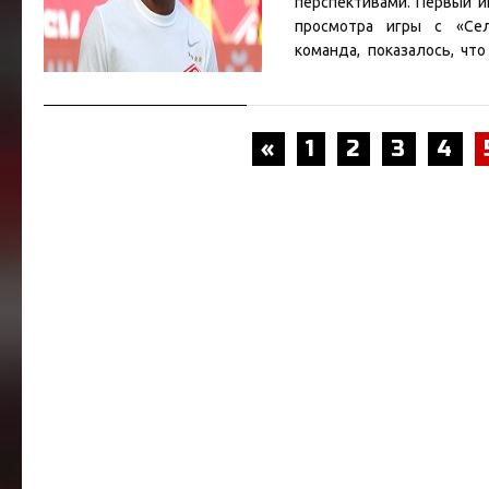
перспективами. Первый и
просмотра игры с «Сел
команда, показалось, что
проявлять себя. Кроме тог
Лиге чемпионов, к
...
Читать
«
1
2
3
4