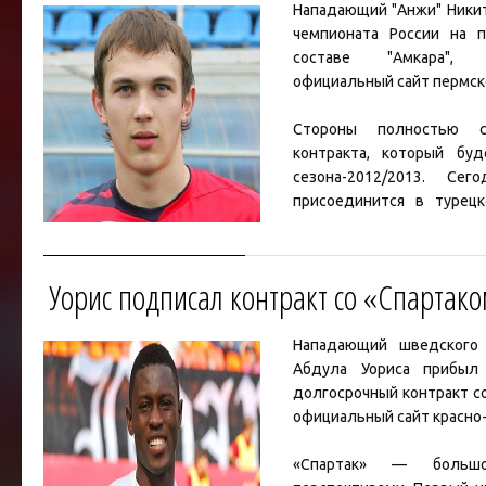
Нападающий "Анжи" Никит
чемпионата России на 
составе "Амкара",
официальный сайт пермско
Стороны полностью с
контракта, который бу
сезона-2012/2013. Се
присоединится в турец
старой команде. Стоит 
начинал нынешний сезон 
семи стартовых матчах 
Уорис подписал контракт со «Спартак
Читать дальше »
Нападающий шведского 
Абдула Уориса
прибыл 
долгосрочный контракт с
официальный сайт красно
«Спартак» — больш