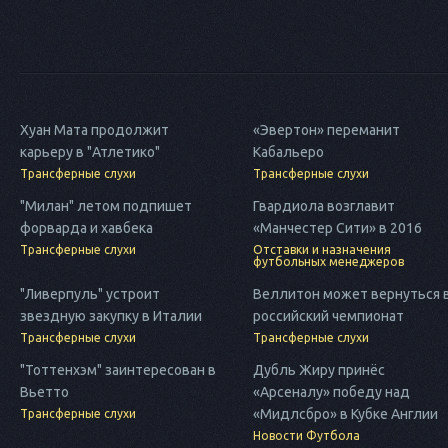
Хуан Мата продолжит
«Эвертон» переманит
карьеру в "Атлетико"
Кабальеро
Трансферные слухи
Трансферные слухи
"Милан" летом подпишет
Гвардиола возглавит
форварда и хавбека
«Манчестер Сити» в 2016
Трансферные слухи
Отставки и назначения
футбольных менеджеров
"Ливерпуль" устроит
Веллитон может вернуться 
звездную закупку в Италии
российский чемпионат
Трансферные слухи
Трансферные слухи
"Тоттенхэм" заинтересован в
Дубль Жиру принёс
Вьетто
«Арсеналу» победу над
«Мидлсбро» в Кубке Англии
Трансферные слухи
Новости Футбола