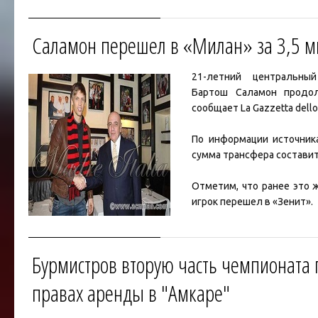
Саламон перешел в «Милан» за 3,5 м
21-летний центральн
Бартош Саламон
продол
Читать дальше »
сообщает La Gazzetta dello
По информации источник
сумма трансфера составит
Отметим, что ранее это 
игрок перешел в
«Зенит»
.
Агентом
Саламона
являе
агент
Мино Райола
, ко
Бурмистров вторую часть чемпионата 
интересы
Златана Ибраг
дальше »
правах аренды в "Амкаре"